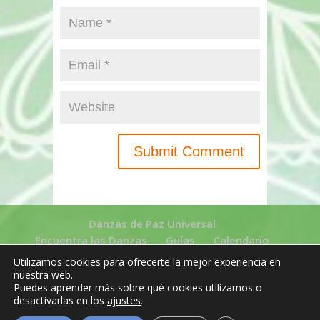
Danzas de Paz Universal
Encuentra las Danzas
Guías
Calendario
Enlaces
Contacto
Aviso Legal
Utilizamos cookies para ofrecerte la mejor experiencia en
Política de Cookies
Política de Privacidad
nuestra web.
Puedes aprender más sobre qué cookies utilizamos o
desactivarlas en los
ajustes
.